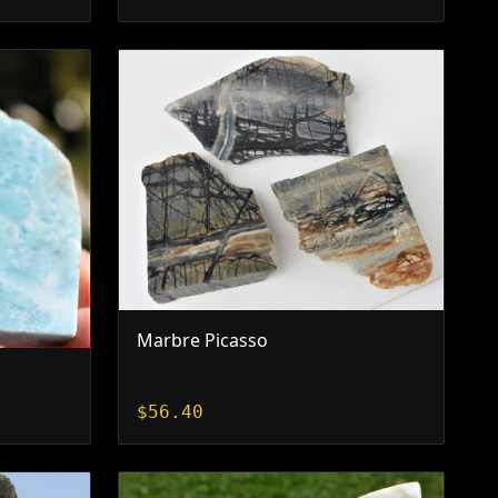
Marbre Picasso
$
56.40