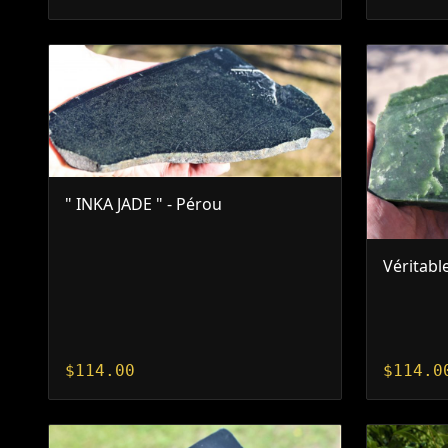
" INKA JADE " - Pérou
Véritabl
$
114.00
$
114.0