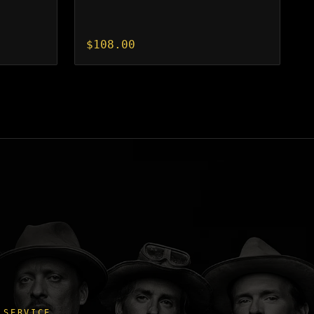
$
108.00
SERVICE