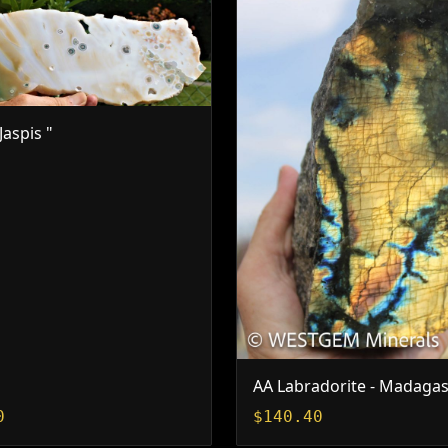
Jaspis "
AA Labradorite - Madaga
0
$
140.40