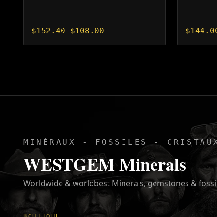
Le
Le
$
152.40
$
108.00
$
144.0
prix
prix
initial
actuel
était :
est :
$152.40.
$108.00.
MINÉRAUX - FOSSILES - CRISTAU
WESTGEM Minerals
Worldwide & worldbest Minerals, gemstones & fossi
BOUTIQUE