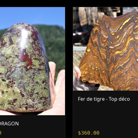
Fer de tigre - Top déco
 DRAGON
0
$
360.00