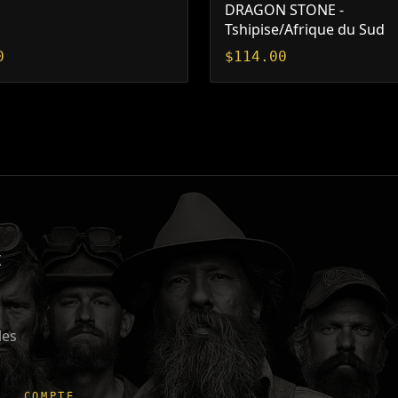
DRAGON STONE -
Tshipise/Afrique du Sud
0
$
114.00
X
les
COMPTE