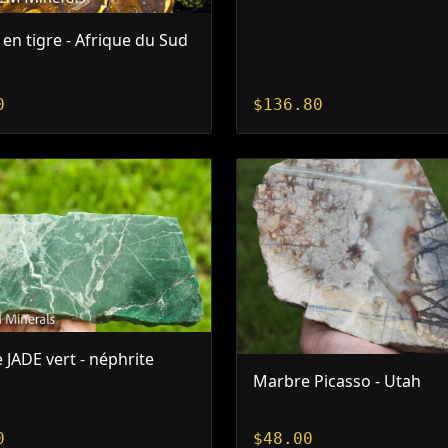
en tigre - Afrique du Sud
0
$
136.80
e JADE vert - néphrite
Marbre Picasso - Utah
0
$
48.00