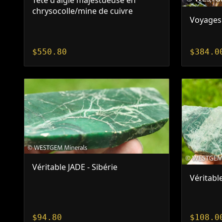
Tête d'aigle majestueuse en
chrysocolle/mine de cuivre
Voyages 
$
550.80
$
384.0
Véritable JADE - Sibérie
Véritabl
$
94.80
$
108.0