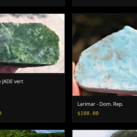
e JADE vert
Larimar - Dom. Rep.
0
$
108.00