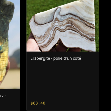
Erzbergite - polie d'un côté
scar
$
68.40