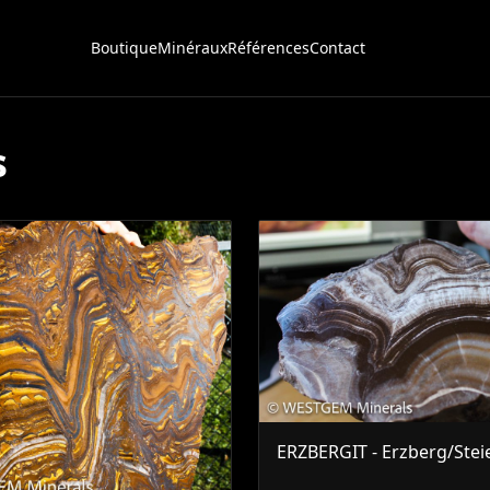
Boutique
Minéraux
Références
Contact
s
ERZBERGIT - Erzberg/Ste