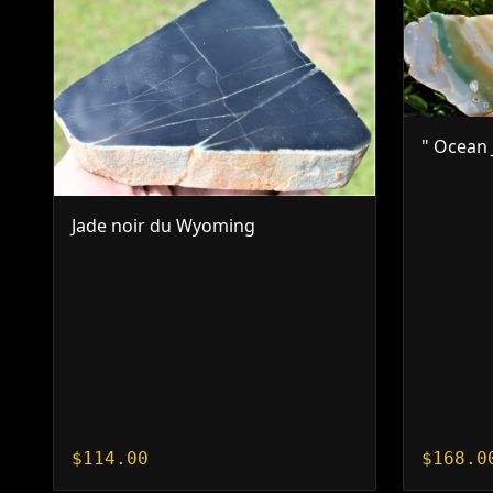
" Ocean 
Jade noir du Wyoming
$
114.00
$
168.0