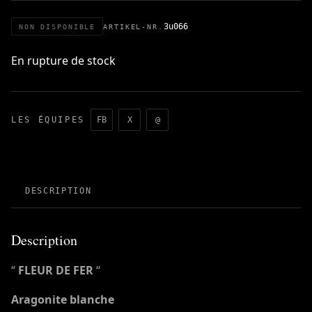
3u066
NON DISPONIBLE
ARTIKEL-NR.
En rupture de stock
LES ÉQUIPES
FB
X
@
DESCRIPTION
Description
“
FLEUR DE FER
“
Aragonite blanche