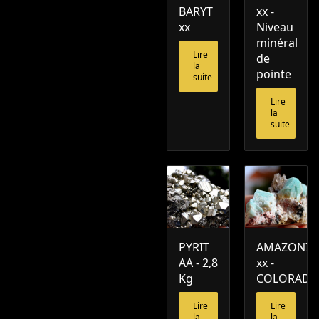
BARYT
xx -
xx
Niveau
minéral
Lire
de
la
pointe
suite
Lire
la
suite
PYRIT
AMAZONIT
AA - 2,8
xx -
Kg
COLORAD
Lire
Lire
la
la