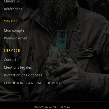
Minéraux
Références
COMPTE
Mon compte
Panier d'achat
SERVICE
Contact
Mentions légales
Protection des données
CONDITIONS GÉNÉRALES DE VENTE
日本語
English
Deutsch
1998-2026 WESTGEM Minerals