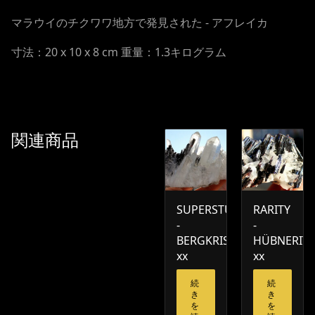
マラウイのチクワワ地方で発見された - アフレイカ
寸法：20 x 10 x 8 cm 重量：1.3キログラム
関連商品
SUPERSTUFE
RARITY
-
-
BERGKRISTALL
HÜBNERIT
xx
xx
続
続
き
き
を
を