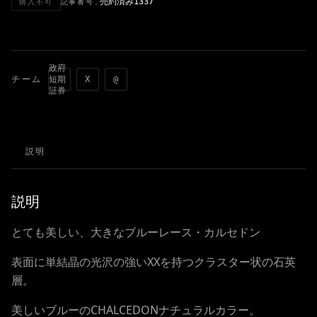
売約済み1337
購入不可
記事番号.
政府
チーム
短期
X
@
証券
説明
説明
とても美しい、大きなブルーレース・カルセドン
表面に単結晶の光沢の強いXXを持つクラスター状の石英
層。
美しいブルーのCHALCEDONナチュラルカラー。