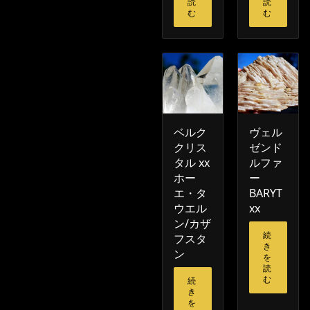
読
読
む
む
ベルク
ヴェル
クリス
ゼンド
タル xx
ルファ
ホー
ー
エ・タ
BARYT
ウエル
xx
ン/カザ
続
フスタ
き
ン
を
読
む
続
き
を