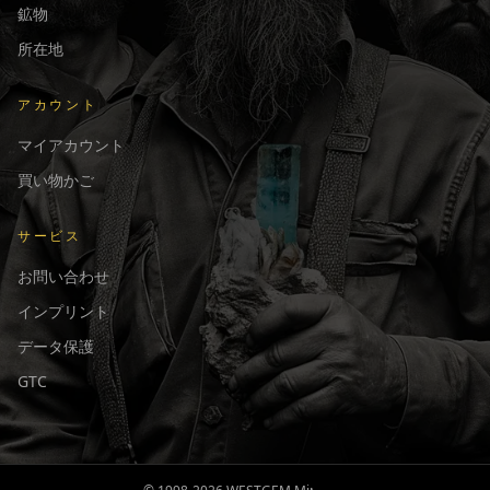
鉱物
所在地
アカウント
マイアカウント
買い物かご
サービス
お問い合わせ
インプリント
データ保護
GTC
Français
English
Deutsch