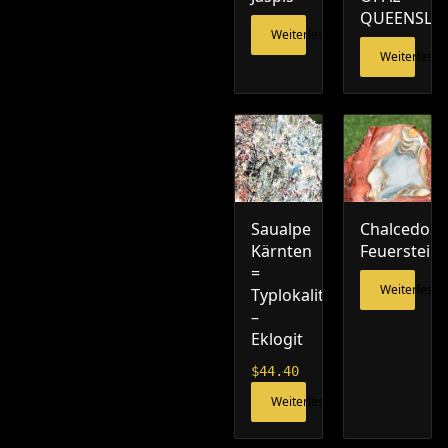
QUEENSLA
Weiterlesen
Weiterlesen
Saualpe
Chalcedon
Kärnten
Feuerstein
=
Weiterlesen
Typlokalität
–
Eklogit
$
44.40
Weiterlesen