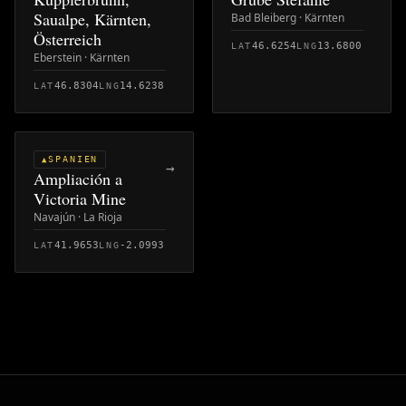
Saualpe, Kärnten,
Bad Bleiberg · Kärnten
Österreich
46.6254
13.6800
LAT
LNG
Eberstein · Kärnten
46.8304
14.6238
LAT
LNG
SPANIEN
▲
→
Ampliación a
Victoria Mine
Navajún · La Rioja
41.9653
-2.0993
LAT
LNG