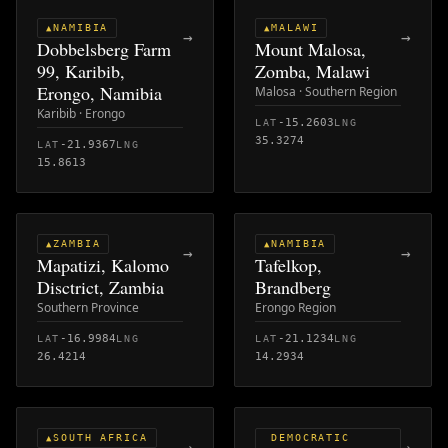
NAMIBIA
MALAWI
▲
▲
→
→
Dobbelsberg Farm
Mount Malosa,
99, Karibib,
Zomba, Malawi
Erongo, Namibia
Malosa · Southern Region
Karibib · Erongo
-15.2603
LAT
LNG
35.3274
-21.9367
LAT
LNG
15.8613
ZAMBIA
NAMIBIA
▲
▲
→
→
Mapatizi, Kalomo
Tafelkop,
Disctrict, Zambia
Brandberg
Southern Province
Erongo Region
-16.9984
-21.1234
LAT
LNG
LAT
LNG
26.4214
14.2934
SOUTH AFRICA
DEMOCRATIC
▲
→
→