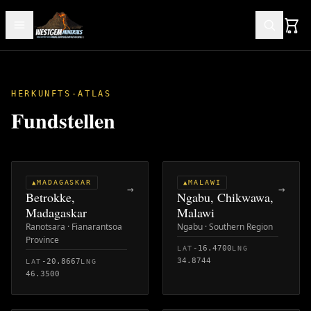
HERKUNFTS-ATLAS
Fundstellen
MADAGASKAR
MALAWI
▲
▲
→
→
Betrokke,
Ngabu, Chikwawa,
Madagaskar
Malawi
Ranotsara · Fianarantsoa
Ngabu · Southern Region
Province
-16.4700
LAT
LNG
34.8744
-20.8667
LAT
LNG
46.3500