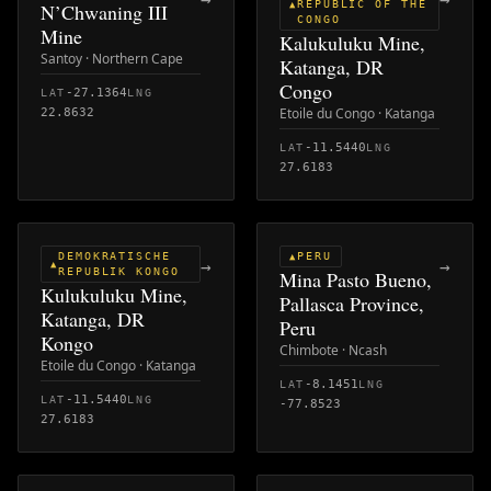
REPUBLIC OF THE
N’Chwaning III
▲
CONGO
Mine
Kalukuluku Mine,
Santoy · Northern Cape
Katanga, DR
Congo
-27.1364
LAT
LNG
Etoile du Congo · Katanga
22.8632
-11.5440
LAT
LNG
27.6183
DEMOKRATISCHE
PERU
▲
→
→
▲
REPUBLIK KONGO
Mina Pasto Bueno,
Kulukuluku Mine,
Pallasca Province,
Katanga, DR
Peru
Kongo
Chimbote · Ncash
Etoile du Congo · Katanga
-8.1451
LAT
LNG
-11.5440
LAT
LNG
-77.8523
27.6183