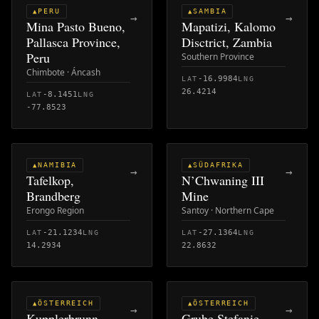
PERU
SAMBIA
▲
▲
→
→
Mina Pasto Bueno,
Mapatizi, Kalomo
Pallasca Province,
Disctrict, Zambia
Peru
Southern Province
Chimbote · Áncash
-16.9984
LAT
LNG
26.4214
-8.1451
LAT
LNG
-77.8523
NAMIBIA
SÜDAFRIKA
▲
▲
→
→
Tafelkop,
N’Chwaning III
Brandberg
Mine
Erongo Region
Santoy · Northern Cape
-21.1234
-27.1364
LAT
LNG
LAT
LNG
14.2934
22.8632
ÖSTERREICH
ÖSTERREICH
▲
▲
→
→
Kupplerbrunn,
Grube Stefanie