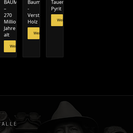
ras
BAUMFARN
Baumfarn
Tauern-
–
-
Pyrit
esen
270
Versteinertes
Weiterlesen
Millionen
Holz
Jahre
Weiterlesen
alt
Weiterlesen
TALLE