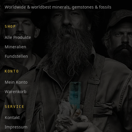
Worldwide & worldbest minerals, gemstones & fossils
SHOP
Alle Produkte
Mineralien
Fundstellen
KONTO
Mein Konto
Warenkorb
SERVICE
Kontakt
Impressum