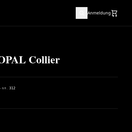
Anmeldung
PAL Collier
312
-NR.