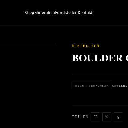
Shop
Mineralien
Fundstellen
Kontakt
MINERALIEN
BOULDER O
NICHT VERFÜGBAR
ARTIKEL
TEILEN
FB
X
@