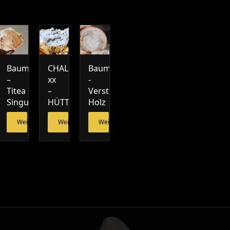
Baumfarn
CHALCEDON
Baumfarn
schel
–
xx
-
Titea
–
Versteinertes
esen
Singularis
HÜTTENBERG
Holz
Weiterlesen
Weiterlesen
Weiterlesen