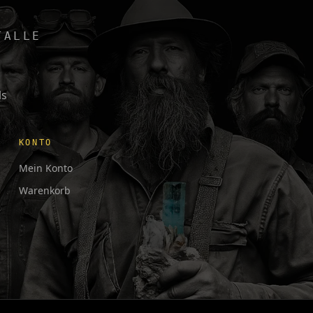
TALLE
ls
KONTO
Mein Konto
Warenkorb