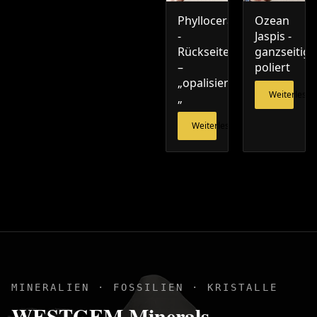
Phylloceras
Ozean
-
Jaspis -
Rückseite
ganzseitig
–
poliert
„opalisiert
Weiterlesen
„
Weiterlesen
MINERALIEN · FOSSILIEN · KRISTALLE
WESTGEM Minerals