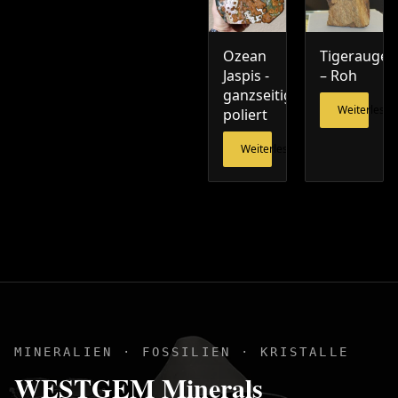
Ozean
Tigerauge
Jaspis -
– Roh
ganzseitig
Weiterlesen
poliert
Weiterlesen
MINERALIEN · FOSSILIEN · KRISTALLE
WESTGEM Minerals