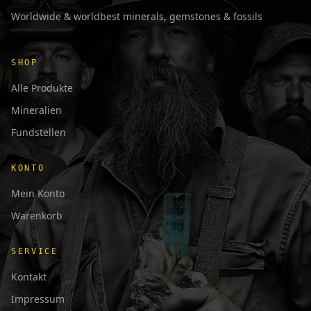
Worldwide & worldbest minerals, gemstones & fossils
SHOP
Alle Produkte
Mineralien
Fundstellen
KONTO
Mein Konto
Warenkorb
SERVICE
Kontakt
Impressum