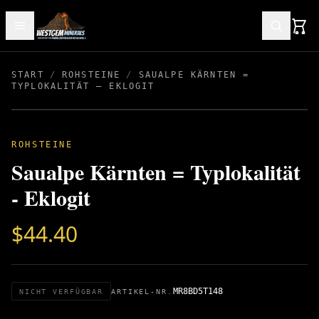
START
/
ROHSTEINE
/
SAUALPE KÄRNTEN =
TYPLOKALITÄT – EKLOGIT
ROHSTEINE
Saualpe Kärnten = Typlokalität
- Eklogit
$
44.40
MR8BD5T148
NICHT VERFÜGBAR
ARTIKEL-NR.