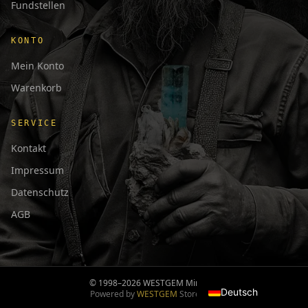
Fundstellen
KONTO
Mein Konto
Warenkorb
SERVICE
Kontakt
Impressum
Datenschutz
AGB
日本語
Français
English
© 1998–2026 WESTGEM Minerals
Deutsch
Powered by
WESTGEM
Storefront