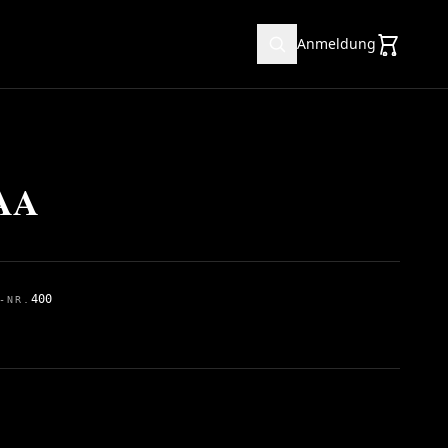
Anmeldung
 AA
400
-NR.