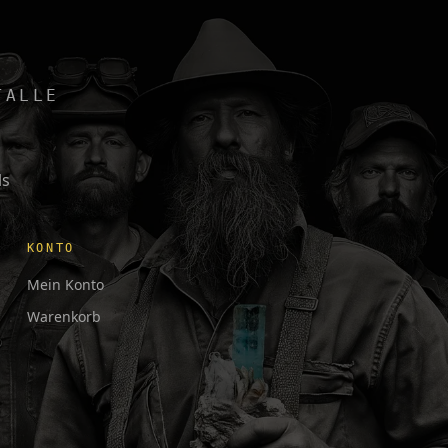
TALLE
ls
KONTO
Mein Konto
Warenkorb