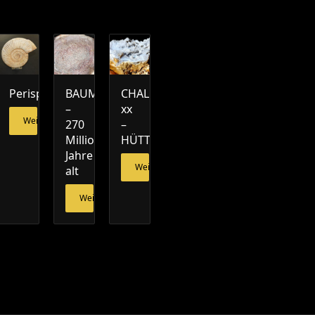
ge
Perisphinctes
BAUMFARN
CHALCEDON
–
xx
Weiterlesen
270
–
Millionen
HÜTTENBERG
esen
Jahre
Weiterlesen
alt
Weiterlesen