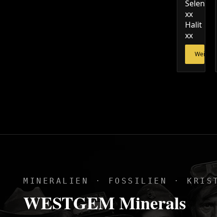
Selenit
xx
Halit
xx
Weiterl
MINERALIEN · FOSSILIEN · KRIS
WESTGEM Minerals