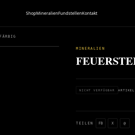
Shop
Mineralien
Fundstellen
Kontakt
FÄRBIG
MINERALIEN
FEUERSTEIN
NICHT VERFÜGBAR
ARTIKEL
TEILEN
FB
X
@