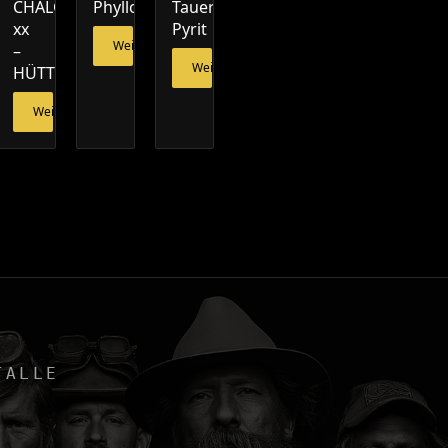
CHALCEDON
Phylloceras
Tauern-
xx
Pyrit
Weiterlesen
–
Weiterlesen
HÜTTENBERG
esen
Weiterlesen
TALLE