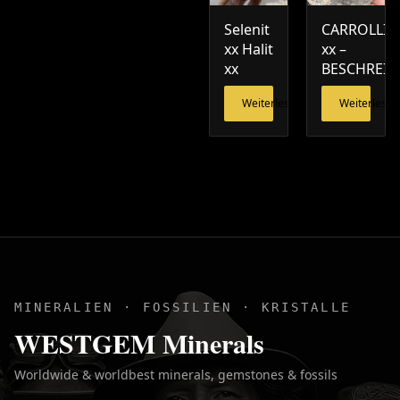
Selenit
CARROLLIT
xx Halit
xx –
xx
BESCHREI
Weiterlesen
Weiterlesen
MINERALIEN · FOSSILIEN · KRISTALLE
WESTGEM Minerals
Worldwide & worldbest minerals, gemstones & fossils