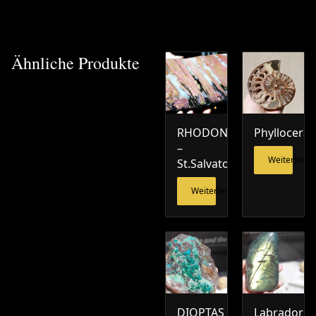
Ähnliche Produkte
RHODONIT
Phylloceras
–
Weiterlesen
St.Salvator
Weiterlesen
DIOPTAS
Labradorit