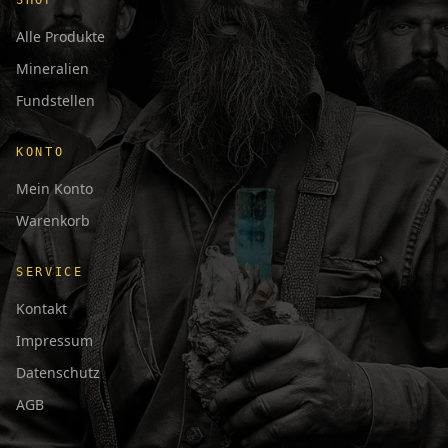
SHOP
Alle Produkte
Mineralien
Fundstellen
KONTO
Mein Konto
Warenkorb
SERVICE
Kontakt
Impressum
Datenschutz
AGB
日本語