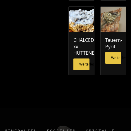
CHALCEDON
Tauern-
xx –
Pyrit
HÜTTENBERG
Weiterlesen
Weiterlesen