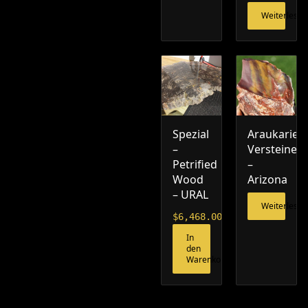
Weiterlesen
Spezial
Araukarie
–
Versteinert
Petrified
–
Wood
Arizona
– URAL
Weiterlesen
$
6,468.00
In
den
Warenkorb