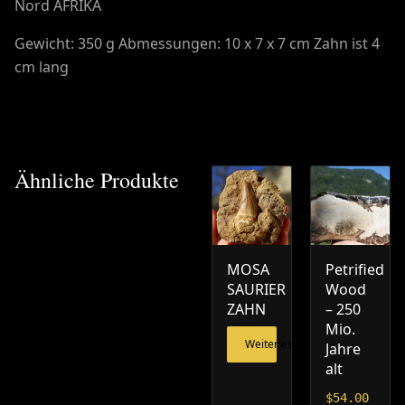
Nord AFRIKA
Gewicht: 350 g Abmessungen: 10 x 7 x 7 cm Zahn ist 4
cm lang
Ähnliche Produkte
MOSA
Petrified
SAURIER
Wood
ZAHN
– 250
Mio.
Weiterlesen
Jahre
alt
$
54.00