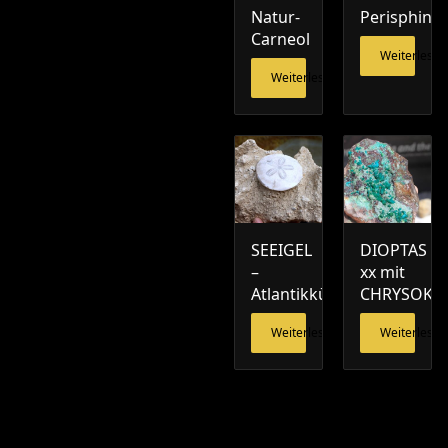
Natur-
Perisphinct
Carneol
Weiterlesen
Weiterlesen
SEEIGEL
DIOPTAS
–
xx mit
Atlantikküste
CHRYSOKO
Weiterlesen
Weiterlesen