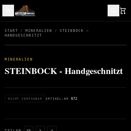
START
/
MINERALIEN
/
STEINBOCK –
HANDGESCHNITZT
MINERALIEN
STEINBOCK - Handgeschnitzt
672
NICHT VERFÜGBAR
ARTIKEL-NR.
TEILEN
FB
X
@