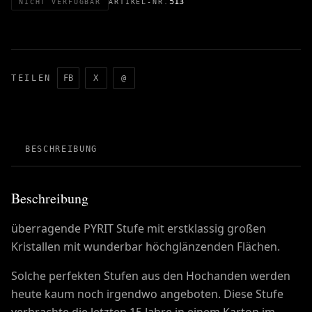
513
NICHT VERFÜGBAR
ARTIKEL-NR.
TEILEN
FB
X
@
BESCHREIBUNG
Beschreibung
überragende PYRIT Stufe mit erstklassig großen
Kristallen mit wunderbar höchglänzenden Flächen.
Solche perfekten Stufen aus den Hochanden werden
heute kaum noch irgendwo angeboten. Diese Stufe
verbrachte die letzten 15 Jahre in einem Karton im