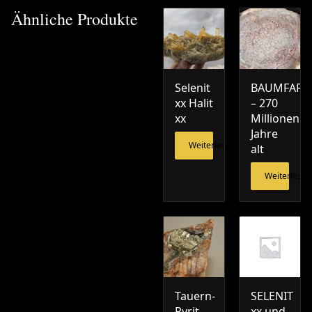
Ähnliche Produkte
Selenit
BAUMFARN
xx Halit
– 270
xx
Millionen
Jahre
Weiterlesen
alt
Weiterlesen
Tauern-
SELENIT
Pyrit
xx und