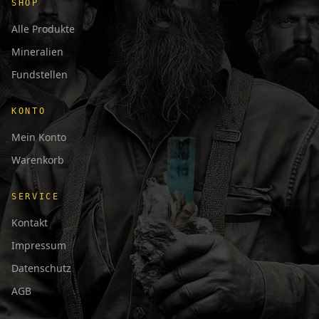
SHOP
Alle Produkte
Mineralien
Fundstellen
KONTO
Mein Konto
Warenkorb
SERVICE
Kontakt
Impressum
Datenschutz
AGB
日本語