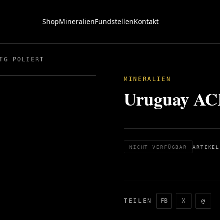
Shop
Mineralien
Fundstellen
Kontakt
TG POLIERT
MINERALIEN
Uruguay ACH
NICHT VERFÜGBAR
ARTIKEL
TEILEN
FB
X
@