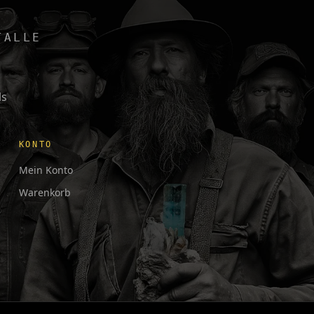
TALLE
ls
KONTO
Mein Konto
Warenkorb