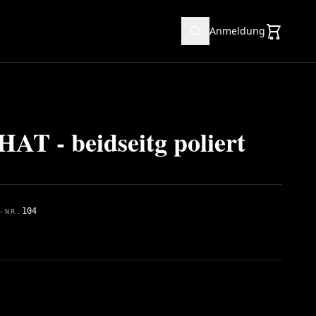
Anmeldung
AT - beidseitg poliert
104
-NR.