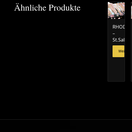
Ähnliche Produkte
RHODON
–
St.Salva
Weiterl