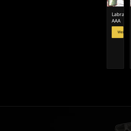
Labrador
AAA
Weiterl