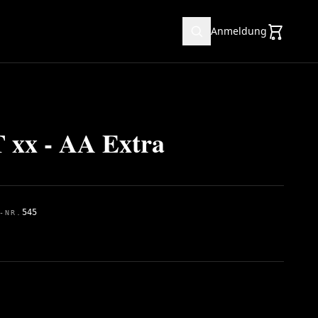
Anmeldung
x - AA Extra
545
-NR.