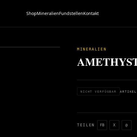
Shop
Mineralien
Fundstellen
Kontakt
MINERALIEN
AMETHYST x
NICHT VERFÜGBAR
ARTIKEL
TEILEN
FB
X
@