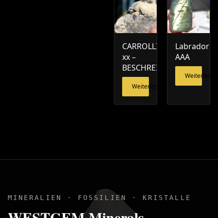
CARROLLIT
Labradorit
xx –
AAA
BESCHREIBUNG
Weiterlesen
Weiterlesen
MINERALIEN · FOSSILIEN · KRISTALLE
WESTGEM Minerals