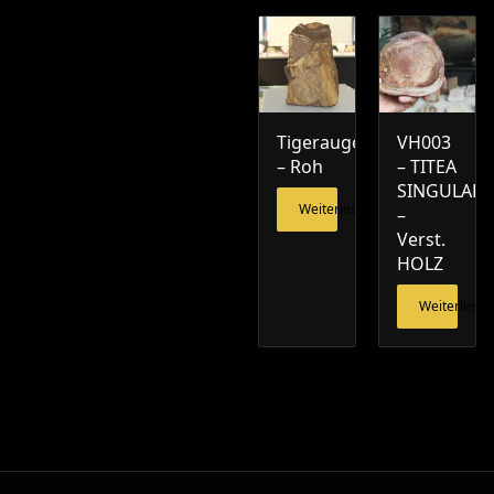
Tigerauge
VH003
– Roh
– TITEA
SINGULARI
Weiterlesen
–
Verst.
HOLZ
Weiterlesen