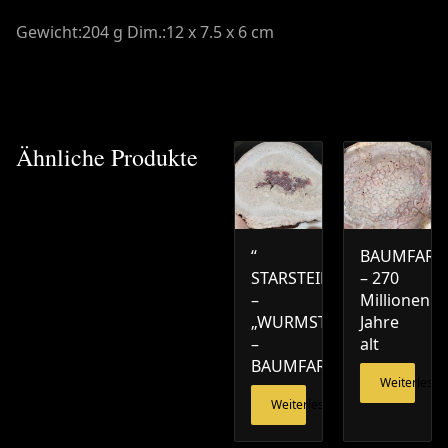
Gewicht:204 g Dim.:12 x 7.5 x 6 cm
Ähnliche Produkte
“
BAUMFARN
STARSTEIN“
– 270
–
Millionen
„WURMSTEIN“
Jahre
–
alt
BAUMFARN
Weiterlesen
Weiterlesen