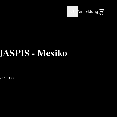
Anmeldung
ASPIS - Mexiko
333
-NR.