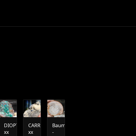
NERTE
DIOPTAS
CARROLLIT
Baumfarn
xx
xx
-