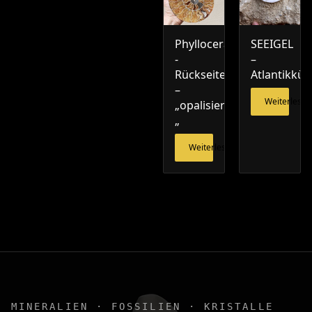
Phylloceras
SEEIGEL
-
–
Rückseite
Atlantikküs
–
Weiterlesen
„opalisiert
„
Weiterlesen
MINERALIEN · FOSSILIEN · KRISTALLE