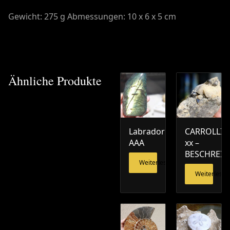
Gewicht: 275 g Abmessungen: 10 x 6 x 5 cm
Ähnliche Produkte
Labradorit
CARROLLIT
AAA
xx –
BESCHREI
Weiterlesen
Weiterlesen