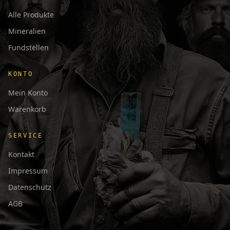
Alle Produkte
Mineralien
Fundstellen
KONTO
Mein Konto
Warenkorb
SERVICE
Kontakt
Impressum
Datenschutz
AGB
日本語
Français