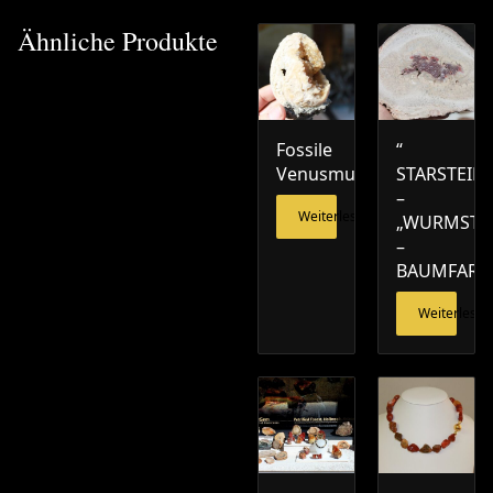
Ähnliche Produkte
Fossile
“
Venusmuschel
STARSTEIN“
–
Weiterlesen
„WURMSTE
–
BAUMFARN
Weiterlesen