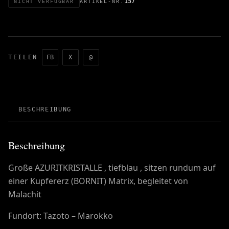
157
NICHT VERFÜGBAR
ARTIKEL-NR.
TEILEN
FB
X
@
BESCHREIBUNG
Beschreibung
Große AZURITKRISTALLE , tiefblau , sitzen rundum auf
einer Kupfererz (BORNIT) Matrix, begleitet von
Malachit
Fundort: Tazoto – Marokko