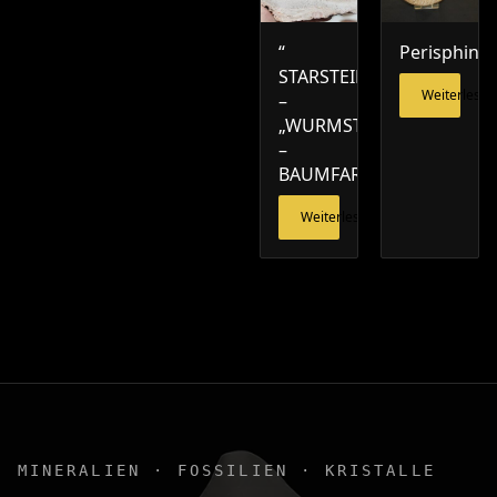
“
Perisphinct
STARSTEIN“
Weiterlesen
–
„WURMSTEIN“
–
BAUMFARN
Weiterlesen
MINERALIEN · FOSSILIEN · KRISTALLE