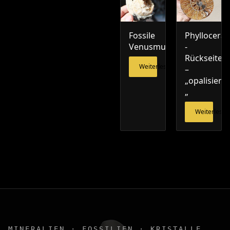
Fossile
Phylloceras
Venusmuschel
-
Rückseite
Weiterlesen
–
„opalisiert
„
Weiterlesen
MINERALIEN · FOSSILIEN · KRISTALLE