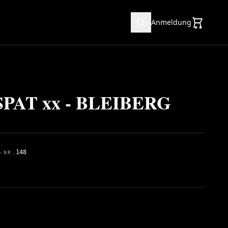
Anmeldung
AT xx - BLEIBERG
148
-NR.