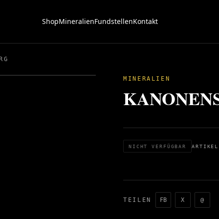
Shop
Mineralien
Fundstellen
Kontakt
RG
MINERALIEN
KANONENSP
NICHT VERFÜGBAR
ARTIKEL
TEILEN
FB
X
@