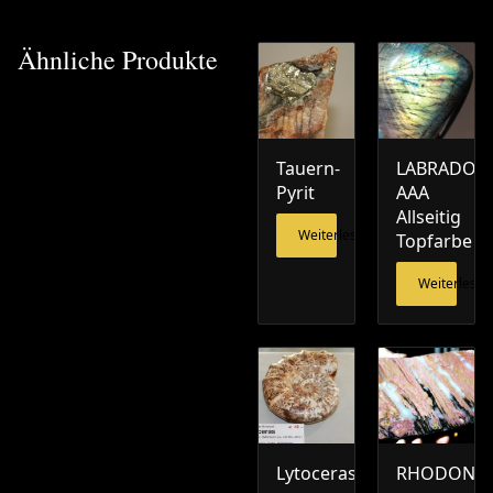
Ähnliche Produkte
Tauern-
LABRADORI
Pyrit
AAA
Allseitig
Weiterlesen
Topfarbe
Weiterlesen
Lytoceras
RHODONIT