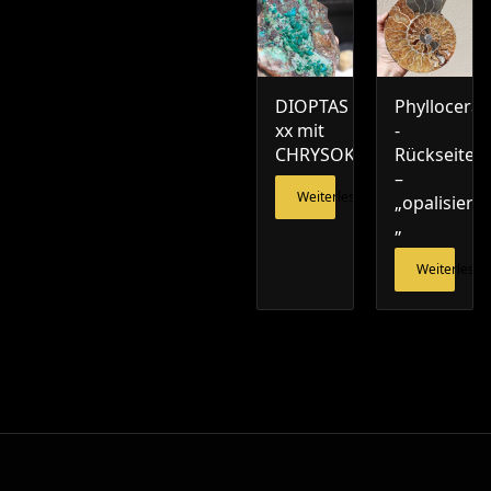
DIOPTAS
Phylloceras
xx mit
-
CHRYSOKOLL
Rückseite
–
Weiterlesen
„opalisiert
„
Weiterlesen