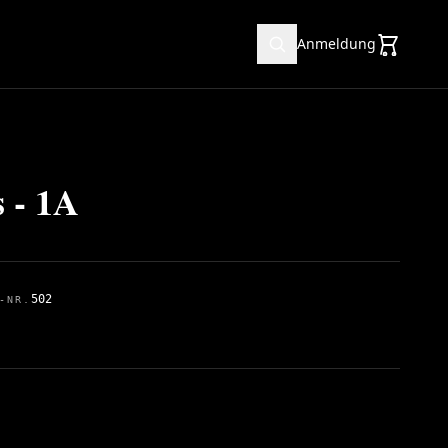
Anmeldung
 - 1A
502
-NR.