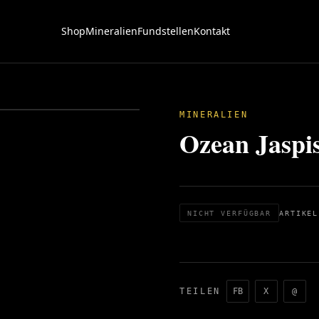
Shop
Mineralien
Fundstellen
Kontakt
MINERALIEN
Ozean Jaspis
NICHT VERFÜGBAR
ARTIKEL
TEILEN
FB
X
@