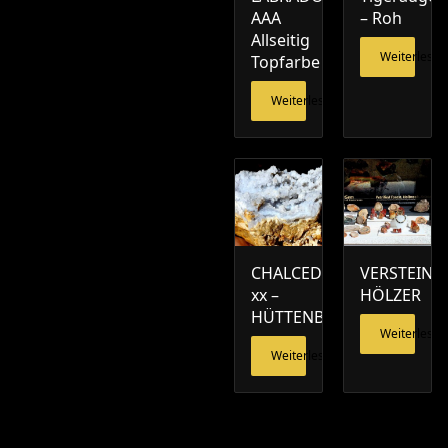
AAA
– Roh
Allseitig
Weiterlesen
Topfarbe
Weiterlesen
CHALCEDON
VERSTEINE
xx –
HÖLZER
HÜTTENBERG
Weiterlesen
Weiterlesen