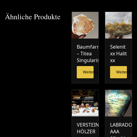
Ähnliche Produkte
Baumfarn
Selenit
– Titea
xx Halit
Singularis
xx
Weiterlesen
Weiterlesen
VERSTEINERTE
LABRADORI
HÖLZER
AAA