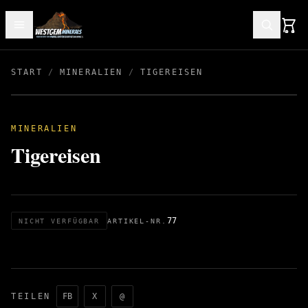
START
/
MINERALIEN
/
TIGEREISEN
MINERALIEN
Tigereisen
77
NICHT VERFÜGBAR
ARTIKEL-NR.
TEILEN
FB
X
@