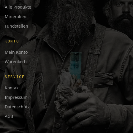
Alle Produkte
Mineralien
Fundstellen
KONTO
Mein Konto
Warenkorb
SERVICE
Kontakt
Impressum
Datenschutz
AGB
日本語
Français