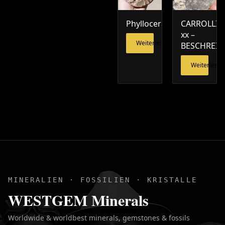
Phylloceras
CARROLLIT
xx –
Weiterlesen
BESCHREI
Weiterlesen
MINERALIEN · FOSSILIEN · KRISTALLE
WESTGEM Minerals
Worldwide & worldbest minerals, gemstones & fossils