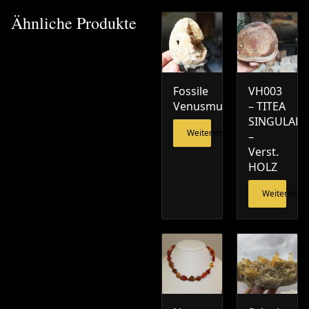
Ähnliche Produkte
Fossile
VH003
Venusmuschel
– TITEA
SINGULARI
Weiterlesen
–
Verst.
HOLZ
Weiterlesen