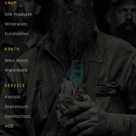
SHOP
Alle Produkte
Mineralien
Fundstellen
KONTO
Mein Konto
Warenkorb
SERVICE
Kontakt
Impressum
Datenschutz
AGB
日本語