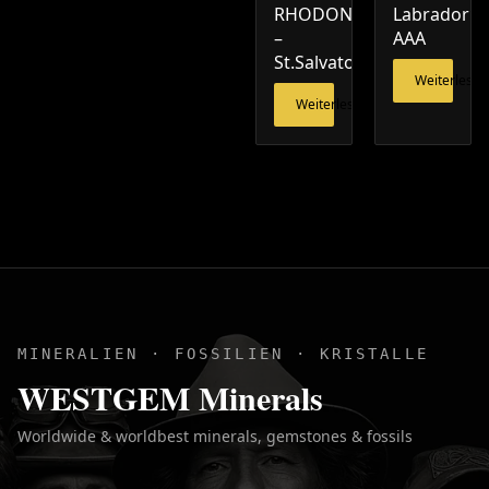
RHODONIT
Labradorit
–
AAA
St.Salvator
Weiterlesen
Weiterlesen
MINERALIEN · FOSSILIEN · KRISTALLE
WESTGEM Minerals
Worldwide & worldbest minerals, gemstones & fossils