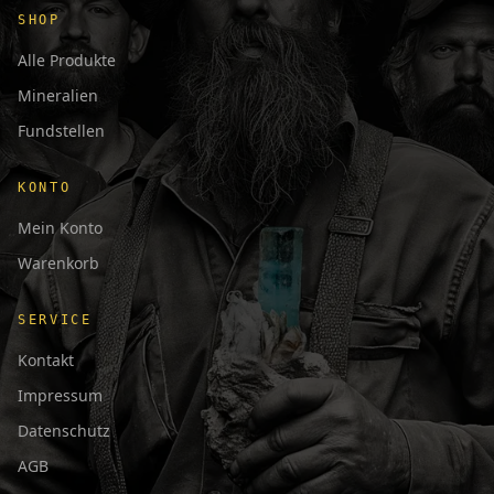
SHOP
Alle Produkte
Mineralien
Fundstellen
KONTO
Mein Konto
Warenkorb
SERVICE
Kontakt
Impressum
Datenschutz
AGB
日本語