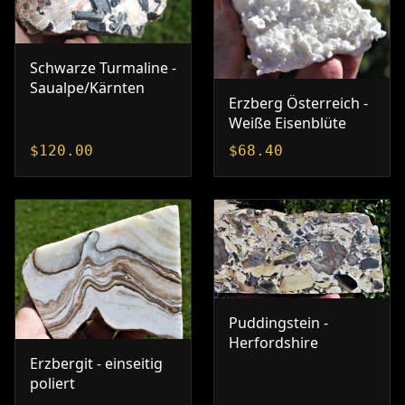
Schwarze Turmaline -
Saualpe/Kärnten
Erzberg Österreich -
Weiße Eisenblüte
$
120.00
$
68.40
Puddingstein -
Herfordshire
Erzbergit - einseitig
poliert