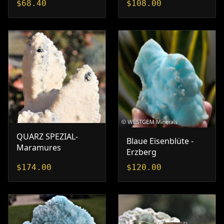
$
68.40
$
108.00
QUARZ SPEZIAL-
Blaue Eisenblüte -
Maramures
Erzberg
$
174.00
$
120.00