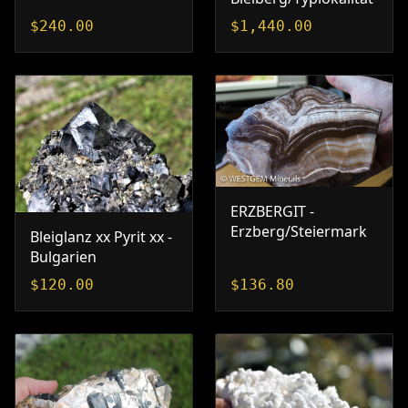
$
240.00
$
1,440.00
ERZBERGIT -
Erzberg/Steiermark
Bleiglanz xx Pyrit xx -
Bulgarien
$
120.00
$
136.80